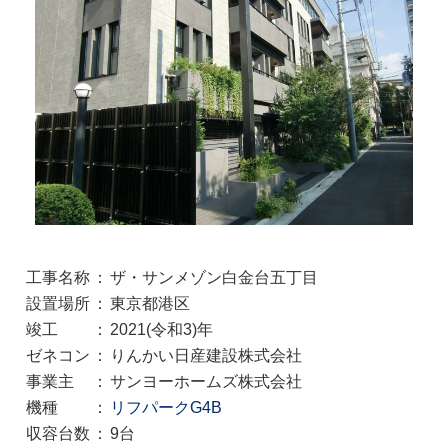
工事名称
：
ザ・サンメゾン白金台五丁目
設置場所
：
東京都港区
竣工
：
2021(令和3)年
ゼネコン
：
りんかい日産建設株式会社
事業主
：
サンヨーホームズ株式会社
機種
：
リフパークG4B
収容台数
：
9台